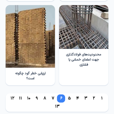
محدودیت‌های فولادگذاری
جهت اعضای خمشی یا
فشاری
ارزیابی خطر گود چگونه
است؟
12
11
10
9
8
7
6
5
4
3
2
1
13