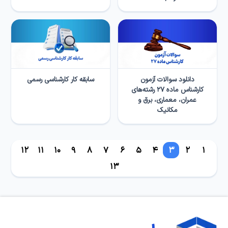
دانلود سوالات آزمون
سابقه کار کارشناسی رسمی
کارشناس ماده ۲۷ رشته‌های
عمران، معماری، برق و
مکانیک
12
11
10
9
8
7
6
5
4
3
2
1
13