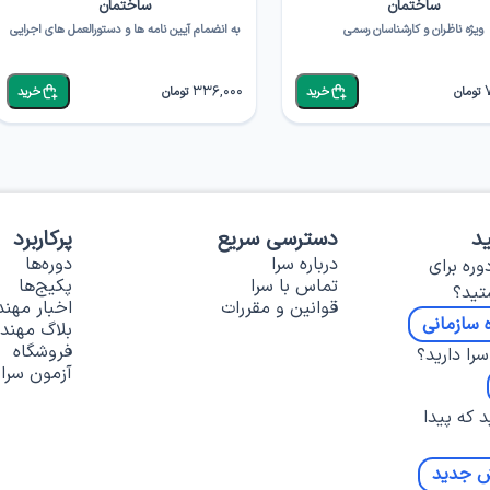
ساختمان
ساختمان
ویژه ناظران و کارشناسان رسمی
به انضمام آیین نامه ها و دستورالعمل های اجرایی
336,000
تومان
خرید
تومان
خرید
د
دسترسی سریع
پرکاربرد
درباره سرا
دوره‌ها
وره برای
تماس با سرا
پکیج‌ها
تید؟
قوانین و مقررات
اخبار مهن
 سازمانی
بلاگ مهند
فروشگاه
را دارید؟
آزمون سرا
د که پیدا
ش جدید