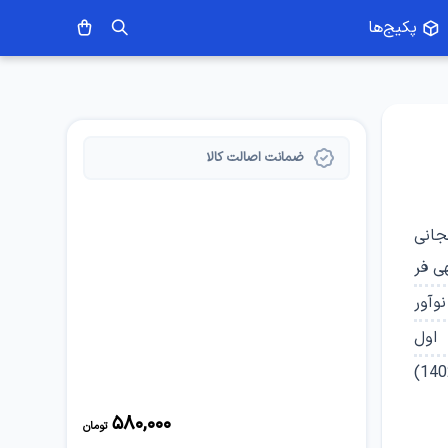
پکیج‌ها
ضمانت اصالت کالا
جانی
ی فر
نوآور
اول
)
140
580,000
تومان