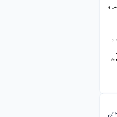
تن و
 و
ریق
2
گرم