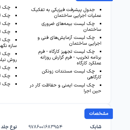
چک‌ ل
جدول پیشرفت فیزیکی به تفکیک
عملیات اجرایی ساختمان
چک‌ ل
چک‌ لیست بیمه‌های ضروری
چک‌ ل
ساختمان
چک‌ ل
چک ليست آزمایش‌های فنی و
چک‌ ل
اجرایی ساختمان
سازه نگهب
چک ليست تجهیز کارگاه - فرم
چک‌ ل
برنامه تخريب - فرم گزارش روزانه
روش نیلین
عملکرد کارگاه
چک‌ ل
چک لیست مستندات زونکن
چک‌ ل
کارگاهی
چک‌ ل
چک‌ لیست ایمنی و حفاظت کار در
حین اجرا
مشخصات
شابک
9786001683954
نوع جلد