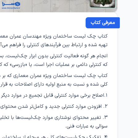
معرفی کتاب
کتاب چک لیست ساختمان ویژه مهندسان عمران معمار
تهیه شده و ارتباط بین فرآیند‌های کنترلی را فراهم می‌آو
انجام هر گونه فعالیت کنترلی بدون ابزار چک‌لیست، بس
که کنترلی دائمی بر عملیات اجرا است، یا «بازرسی» که 
کتاب چک لیست ساختمان ویژه عمران معماری که بر م
کلی شده و نسبت به منبع اولیه دارای اصلاحات به قرار 
۱.اصلاح برخی موارد کنترلی قابل تجمیع در موارد دیگر
۲. افزودن موارد کنترلی جدید و کامل‌­تر شدن محتوای هر بخش.
۳. تغییر محتوای نوشتاری موارد چک‌­لیست­‌ها با ت
سوالی به عبارات فنی.
۴. تفکیک چک­‌لیست‌­های کلی هر مرحله از ساختمان به چک ­لیست‌­های مجزا.