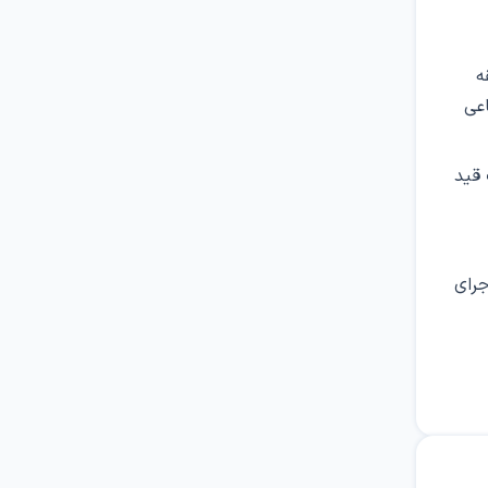
رد دارد. ساختمان­هایی با ۴، ۵ طبقه
اعی
 قید
نظارت و اجرای