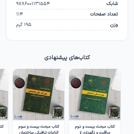
شابک
9786001131554
تعداد صفحات
114
وزن
195
گرم
کتاب‌های پیشنهادی
کتاب مبحث بیست و دوم
کتاب مبحث بیست و سوم
کت
مراقبت و نگهداری از
الزامات ترافیکی ساختمان