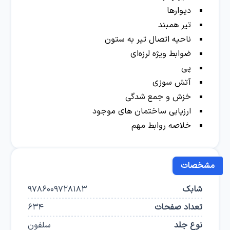
دیوارها
تیر همبند
ناحیه اتصال تیر به ستون
ضوابط ویژه لرزه‌ای
پی
آتش سوزی
خزش و جمع شدگی
ارزیابی ساختمان های موجود
خلاصه روابط مهم
مشخصات
شابک
9786009728183
تعداد صفحات
634
نوع جلد
سلفون