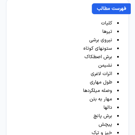
فهرست مطالب
کلیات
تیرها
نیروی برشی
ستونهای کوتاه
برش اصطکاک
نشیمن
اثرات لاغری
طول مهاری
وصله میلگردها
مهار به بتن
دالها
برش پانچ
پیچش
خیز و ترک