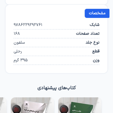
مشخصات
شابک
9786229292761
تعداد صفحات
168
نوع جلد
سلفون
قطع
رحلی
وزن
395
گرم
کتاب‌های پیشنهادی