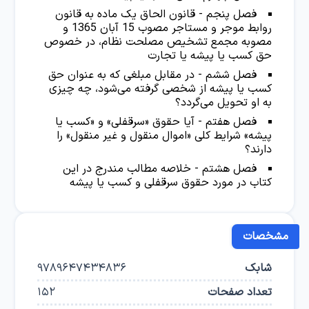
فصل پنجم - قانون الحاق یک ماده به قانون
روابط موجر و مستاجر مصوب 15 آبان 1365 و
مصوبه مجمع تشخیص مصلحت نظام، در خصوص
حق کسب یا پیشه یا تجارت
فصل ششم - در مقابل مبلغی که به عنوان حق
کسب یا پیشه از شخصی گرفته می‌شود، چه چیزی
به او تحویل می‌گردد؟
فصل هفتم - آیا حقوق «سرقفلی» و «کسب یا
پیشه» شرایط کلی «اموال منقول و غیر منقول» را
دارند؟
فصل هشتم - خلاصه مطالب مندرج در این
کتاب در مورد حقوق سرقفلی و کسب یا پیشه
مشخصات
شابک
9789647434836
تعداد صفحات
152