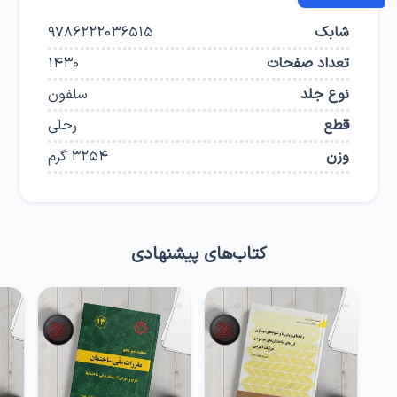
شابک
9786222036515
تعداد صفحات
1430
نوع جلد
سلفون
قطع
رحلی
وزن
3254
گرم
کتاب‌های پیشنهادی