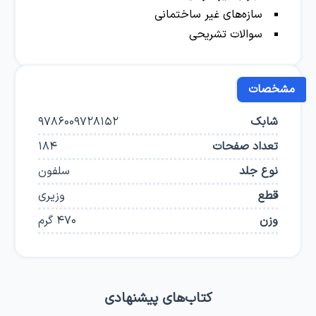
سازه‌های غیر ساختمانی
سوالات تشریحی
مشخصات
شابک
9786009728152
تعداد صفحات
184
نوع جلد
سلفون
قطع
وزیری
وزن
470
گرم
کتاب‌های پیشنهادی