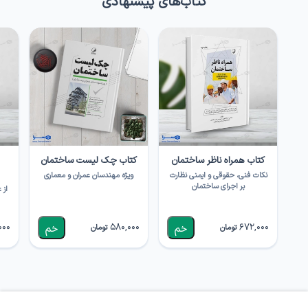
کتاب‌های پیشنهادی
کتاب همراه ناظر ساختمان
کتاب چک لیست ساختمان
نکات فنی، حقوقی و ایمنی نظارت
ویژه مهندسان عمران و معماری
بر اجرای ساختمان
از 
000
580,000
672,000
تومان
تومان