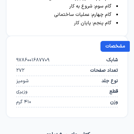
گام سوم: شروع به کار
گام چهارم: عملیات ساختمانی
گام پنجم: پایان کار
مشخصات
شابک
9786001687709
تعداد صفحات
272
نوع جلد
شومیز
قطع
وزیری
وزن
410
گرم