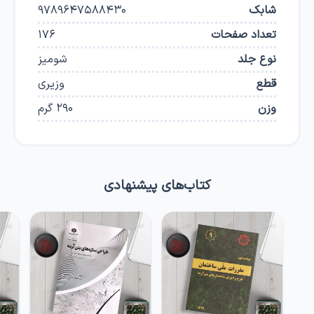
شابک
9789647588430
تعداد صفحات
176
نوع جلد
شومیز
قطع
وزیری
وزن
290
گرم
کتاب‌های پیشنهادی