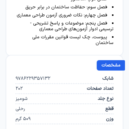
فصل سوم: حفاظت ساختمان در برابر حریق
فصل چهارم: نکات ضروری آزمون طراحی معماری
فصل پنجم: موضوعات و پاسخ تشریحی -
ترسیمی ادوار آزمون‌های طراحی معماری
پیوست، چک لیست قوانین مقررات ملی
ساختمان
مشخصات
شابک
9786229357132
تعداد صفحات
202
نوع جلد
شومیز
قطع
رحلی
وزن
509
گرم