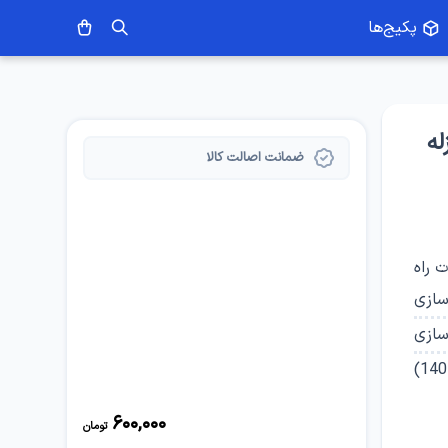
پکیج‌ها
له
ضمانت اصالت کالا
 راه
ازی
سازی
)
140
600,000
تومان