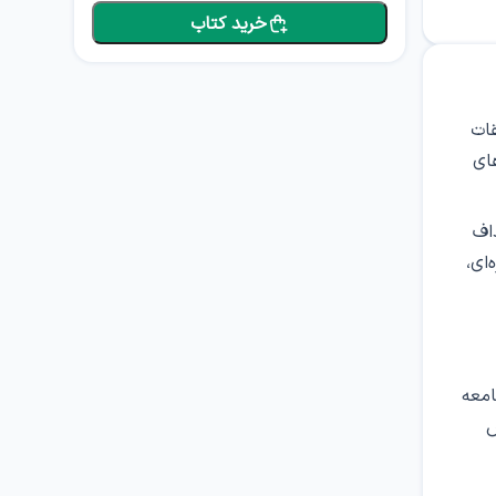
خرید کتاب
۱ توسط مرکز تحقیقات
های
اف
ای،
امعه
یرایش