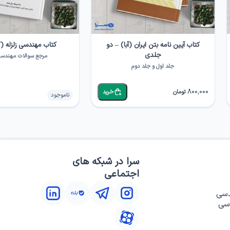
کتاب آیین نامه بتن ایران (آبا) – دو
کتاب مهندسی زلزله (کت
جلدی
مرجع سوالات مهندسی 
جلد اول و جلد دوم
800,000
تومان
خرید
ناموجود
سرا در شبکه های
اجتماعی
دسی
سی