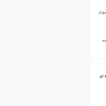
۳ و ۴) جهت تخمین دقیق‌تر
مه
 ای