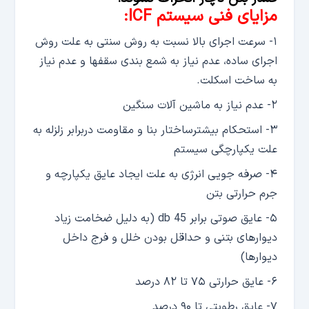
مزایای فنی سیستم ICF:
۱- سرعت اجرای بالا نسبت به روش سنتی به علت روش
اجرای ساده، عدم نیاز به شمع بندی سقفها و عدم نیاز
به ساخت اسکلت.
۲- عدم نیاز به ماشین آلات سنگین
۳- استحکام بیشترساختار بنا و مقاومت دربرابر زلزله به
علت یکپارچگی سیستم
۴- صرفه جویی انرژی به علت ایجاد عایق یکپارچه و
جرم حرارتی بتن
۵- عایق صوتی برابر db 45 (به دلیل ضخامت زیاد
دیوارهای بتنی و حداقل بودن خلل و فرج داخل
دیوارها)
۶- عایق حرارتی ۷۵ تا ۸۲ درصد
۷- عایق رطوبتی تا ۹۰ درصد