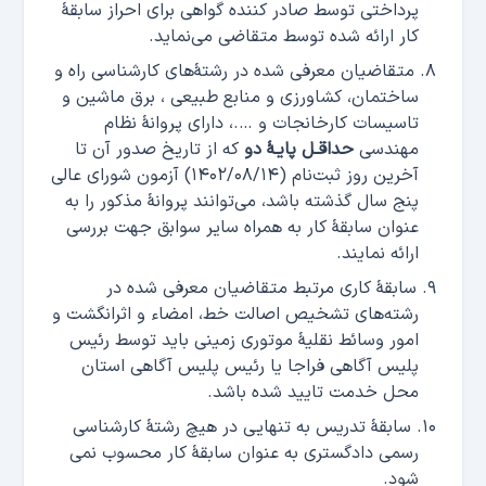
پرداختی توسط صادر کننده گواهی برای احراز سابقۀ
کار ارائه شده توسط متقاضی می‌نماید.
متقاضیان معرفی شده در رشتۀ‌های کارشناسی راه و
ساختمان، کشاورزی و منابع طبیعی ، برق ماشین و
تاسیسات کارخانجات و ….، دارای پروانۀ نظام
مهندسی
حداقـل پایـۀ دو
که از تاریخ صدور آن تا
آخرین روز ثبت‌نام (۱۴۰۲/۰۸/۱۴) آزمون شورای عالی
پنج سال گذشته باشد، می‌توانند پروانۀ مذکور را به
عنوان سابقۀ کار به همراه سایر سوابق جهت بررسی
ارائه نمایند.
سابقۀ کاری مرتبط متقاضیان معرفی شده در
رشته‌های تشخیص اصالت خط، امضاء و اثرانگشت و
امور وسائط نقلیۀ موتوری زمینی باید توسط رئیس
پلیس آگاهی فراجا یا رئیس پلیس آگاهی استان
محل خدمت تایید شده باشد.
سابقۀ تدریس به تنهایی در هیچ رشتۀ کارشناسی
رسمی دادگستری به عنوان سابقۀ کار محسوب نمی
شود.