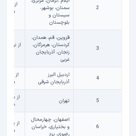
ایلام ،کرمان، مرکزی،
از هفتم خ
2
سمنان، بوشهر،
مدت یک
سیستان و
بلوچستان
قزوین، قم، همدان،
کردستان، هرمزگان،
از نهم خرد
3
زنجان، آذربایجان
یک ه
غربی
اردبیل البرز
از یازدهم 
4
آذربایجان شرقی
مدت یک
از سیزدهم 
5
تهران
مدت یک
اصفهان، چهارمحال
از پانزدهم
6
و بختیاری، خراسان
مدت یک
رضوی، یزد