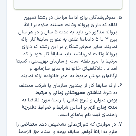
معرفی‌شدگان برای ادامۀ مراحل در رشتۀ تعیین
نفقه که دارای پروانه وکالت هستند علاوه بر ارائۀ
پروانه مذکور می باید به مدت ۵ سال و در هر سال
بین ۳ تا ۵ دادنامۀ طلاق به عنوان سابقۀ کار ارائه
نمایند. سایر معرفی‌شدگان در این رشته که دارای
پروانۀ وکالت نمی‌باشند باید سابقۀ کار خود را که
مرتبط با امور نفقه است از سازمان بهزیستی ، کمیتۀ
امداد ، دادگاههای خانواده و سایر سازمانها و
ارگانهای دولتی مربوط به امور خانواده ارائه نمایند.
ارائه سابقۀ کار از چندین سازمان یا شرکت مختلف
به شرط
نداشتن همپوشانی زمانی
و
مرتبط
بودن
عنوان و شرح شغلی با رشتۀ مورد تقاضا
به
مدت زمان لازم
بر اساس شرایط و ضوابط دفترچۀ
راهنمای ثبت نام بلامانع است.
در مواردی که شورای‌عالی تشخیص دهد متقاضی را
ملزم به ارائۀ گواهی سابقه بیمه و اسناد حق الزحمۀ