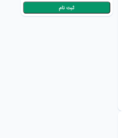
شهریه
۵۶۰,۰۰۰ تومان
ثبت نام
مدت دوره
8
ساعت
تاریخ شروع
اعلام می‌گردد
روزهای برگزاری
چهارشنبه
16:00
تا
20:00