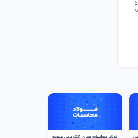
از ۱۴۰۵/۵/۵ فقط به مدت ۵ روز | تخفیف روی دوره‌ها و کتاب‌های سرا | تا ۵
!
رس
فولاد محاسبات عمران (تک درس مبحث