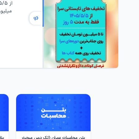
میلیون
بتن محاسبات عمران (تک درس مبحث
بن