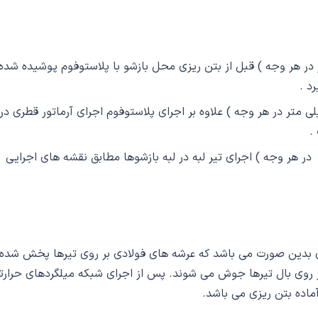
ابعاد کوچک ( کمتر از 300 میلی متر در هر وجه ) قبل از بتن ریزی محل بازشو با پلاستوفوم پوشیده شد
د .
زشوهای با ابعاد متوسط ( بین 300 تا 700 میلی متر در هر وجه ) علاوه بر اجرای پلاستوفوم اجرای آرماتور قطری در
.
ابعاد بزگ ( بزرگتر از 700 میلی متر در هر وجه ) اجرای تیر لبه در لبه بازشوها مطابق نقشه های اجرایی
بدین صورت می باشد که عرشه های فولادی بر روی تیرها پخش شده 
 روی بال تیرها جوش می شوند. پس از اجرای شبکه میلگردهای حرارت
ماده بتن ریزی می باشد.