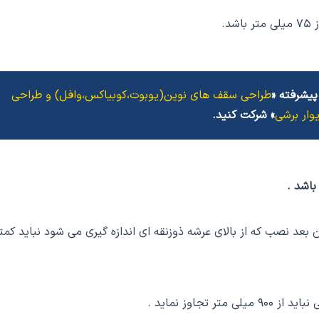
د.
پیشرفته «
طراحی سقف های نوین(یوبوت،کوبیاکس،وافل) و طراحی
وار برشی
» شرکت کنید.
.
داقل ارتفاع آن بعد نصب که از بالای عرشه ذوزنقه ای اندازه گیری می شود نباید کمت
تجاوز نماید .